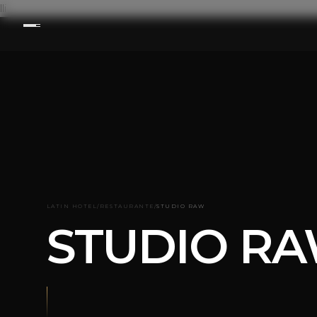
lli
LATIN HOTEL
/
RESTAURANTE
/
STUDIO RAW
STUDIO R