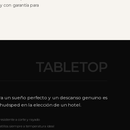
y con garantía para
TABLETOP
ara un sueño perfecto y un descanso genuino es
l huésped en la elección de un hotel.
resistente a corte y rayado
atillos siempre a temperatura ideal