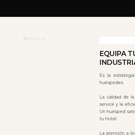
01
ACERCA DE
EQUIPA T
INDUSTRI
Es la estrategi
huéspedes.
La calidad de l
service y la efi
Un huésped satis
tu hotel.
La atención a lo