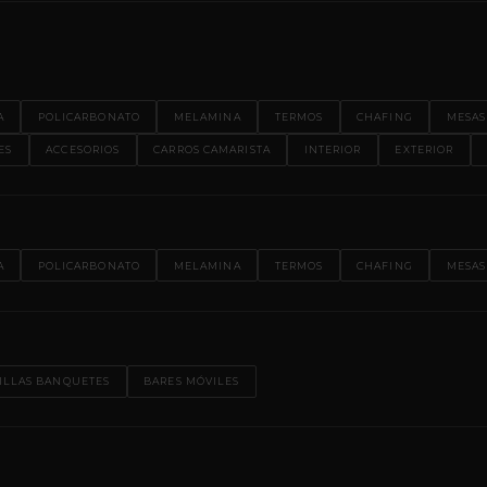
A
POLICARBONATO
MELAMINA
TERMOS
CHAFING
MESAS
ES
ACCESORIOS
CARROS CAMARISTA
INTERIOR
EXTERIOR
A
POLICARBONATO
MELAMINA
TERMOS
CHAFING
MESAS
ILLAS BANQUETES
BARES MÓVILES