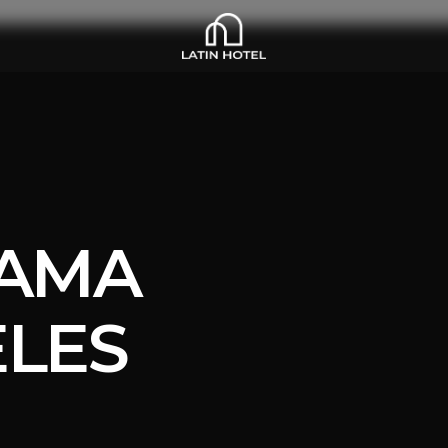
CAMA
ELES