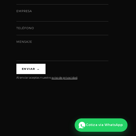
EMPRESA
TELÉFONO
MENSAJE
ENVIAR
→
Al enviar aceptas nuestro
aviso de privacidad
.
Cotiza vía WhatsApp