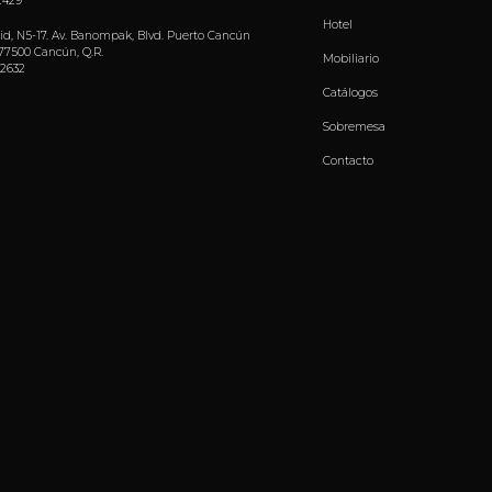
 2429
Hotel
Nid, N5-17. Av. Banompak, Blvd. Puerto Cancún
77500 Cancún, Q.R.
Mobiliario
 2632
Catálogos
Sobremesa
Contacto