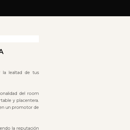
A
 la lealtad de tus
cionalidad del room
table y placentera.
e en un promotor de
iendo la reputación