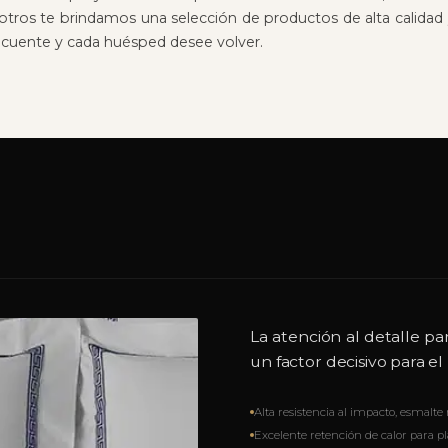
otros te brindamos una selección de productos de alta calidad 
 cuente y cada huésped desee volver.
La atención al detalle p
un factor decisivo para e
Alta resistencia al impacto, esmalte 
Excelente retención de calor para pl