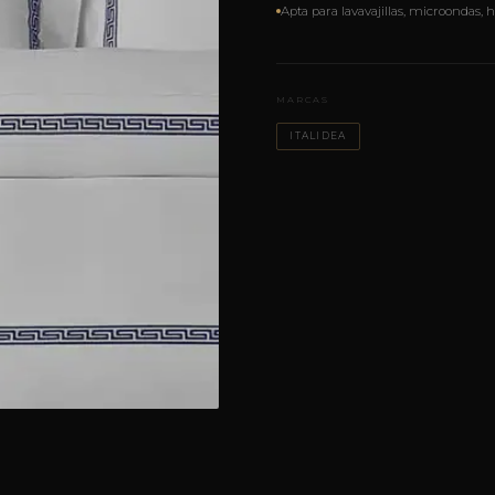
Apta para lavavajillas, microondas,
MARCAS
ITALIDEA