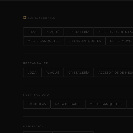
03
MÁS CATEGORÍAS
LOZA
PLAQUÉ
CRISTALERÍA
ACCESORIOS DE MES
MESAS BANQUETES
SILLAS BANQUETES
BARES MÓVIL
RESTAURANTE
LOZA
PLAQUÉ
CRISTALERÍA
ACCESORIOS DE MES
HOSPITALIDAD
GÓNDOLAS
PISTA DE BAILE
MESAS BANQUETES
S
HABITACIÓN