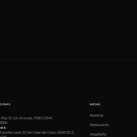
OOMS
MENÚ
Nosotros
 Piso 10, Col. Anzures, 11590 CDMX
 5000
Restaurante
bos
 Fuentes Local 20, San José del Cabo, 23400 B.C.S.
Hospitality