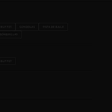
 BUFFET
GÓNDOLAS
PISTA DE BAILE
SOMBRILLAS
 BUFFET