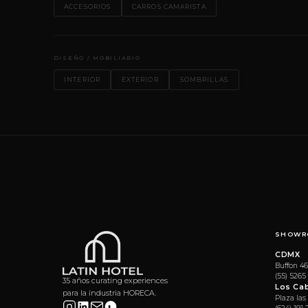
ACCESORIOS
CARROS CAMARISTA
DISEÑO / MOBILIARIO
INTERIOR
EXTERIOR
SOMBRILLAS
SHOWR
CDMX
Buffon 46
(55) 5265
35 años curating experiences
Los Ca
para la industria HORECA.
Plaza las