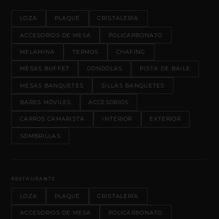
LOZA
PLAQUÉ
CRISTALERÍA
ACCESORIOS DE MESA
POLICARBONATO
MELAMINA
TERMOS
CHAFING
MESAS BUFFET
GÓNDOLAS
PISTA DE BAILE
MESAS BANQUETES
SILLAS BANQUETES
BARES MÓVILES
ACCESORIOS
CARROS CAMARISTA
INTERIOR
EXTERIOR
SOMBRILLAS
RESTAURANTE
LOZA
PLAQUÉ
CRISTALERÍA
ACCESORIOS DE MESA
POLICARBONATO