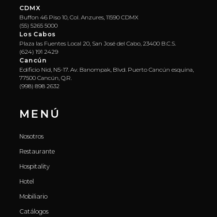
CDMX
Buffon 46 Piso 10, Col. Anzures, 11590 CDMX
(55) 5265 5000
Los Cabos
Plaza las Fuentes Local 20, San José del Cabo, 23400 B.C.S.
(624) 191 2429
Cancún
Edificio Nid, N5-17. Av. Banompak, Blvd. Puerto Cancún esquina,
77500 Cancún, Q.R.
(998) 898 2632
MENÚ
Nosotros
Restaurante
Hospitality
Hotel
Mobiliario
Catálogos