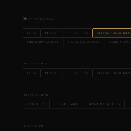
03
MÁS CATEGORÍAS
LOZA
PLAQUÉ
CRISTALERÍA
ACCESORIOS DE MES
MESAS BANQUETES
SILLAS BANQUETES
BARES MÓVIL
RESTAURANTE
LOZA
PLAQUÉ
CRISTALERÍA
ACCESORIOS DE MES
HOSPITALIDAD
GÓNDOLAS
PISTA DE BAILE
MESAS BANQUETES
S
HABITACIÓN