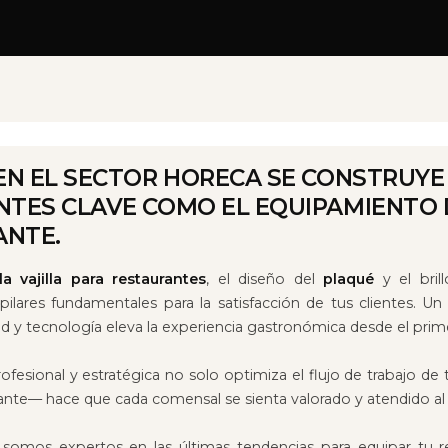
 EN EL SECTOR HORECA SE CONSTRUYE
NTES CLAVE COMO EL EQUIPAMIENTO 
ANTE.
a vajilla para restaurantes
, el diseño del
plaqué
y el bril
 pilares fundamentales para la satisfacción de tus clientes. 
dad y tecnología eleva la experiencia gastronómica desde el prim
ofesional y estratégica no solo optimiza el flujo de trabajo de 
nte— hace que cada comensal se sienta valorado y atendido al
, somos expertos en las últimas tendencias para equipar tu re