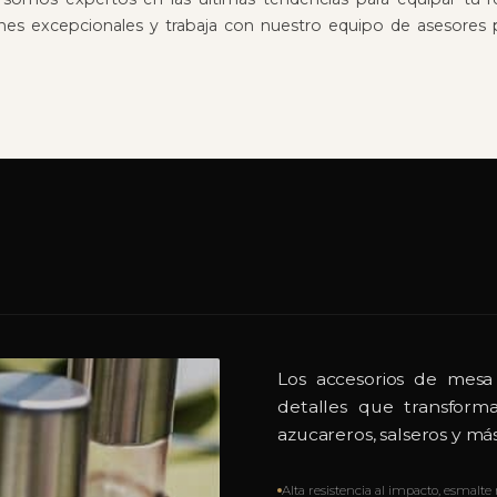
ones excepcionales y trabaja con nuestro equipo de asesores p
Los accesorios de mesa
detalles que transforma
azucareros, salseros y más
Alta resistencia al impacto, esmalte 