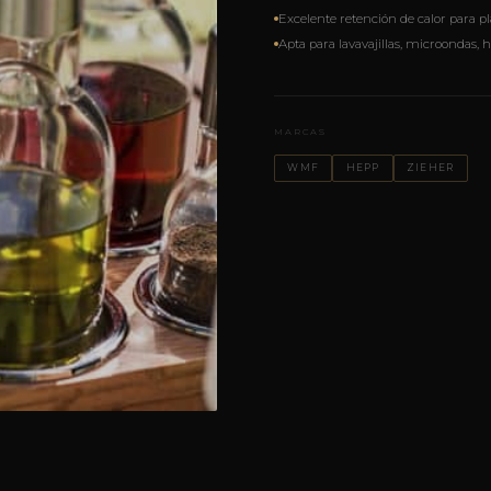
Excelente retención de calor para pl
Apta para lavavajillas, microondas,
MARCAS
WMF
HEPP
ZIEHER