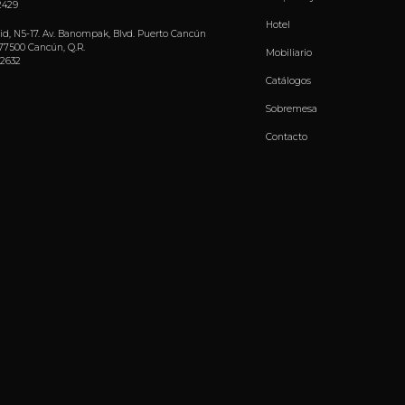
 2429
Hotel
Nid, N5-17. Av. Banompak, Blvd. Puerto Cancún
77500 Cancún, Q.R.
Mobiliario
 2632
Catálogos
Sobremesa
Contacto