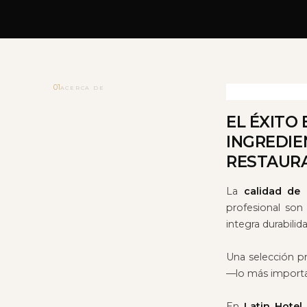
01
ACERCA DE
EL ÉXITO
INGREDIE
RESTAUR
La
calidad de l
profesional son
integra durabili
Una selección pr
—lo más importa
En
Latin Hotel