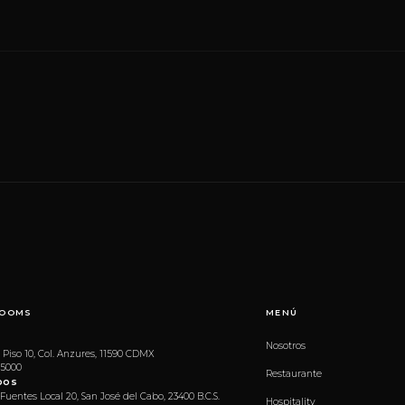
OOMS
MENÚ
Nosotros
 Piso 10, Col. Anzures, 11590 CDMX
 5000
Restaurante
bos
 Fuentes Local 20, San José del Cabo, 23400 B.C.S.
Hospitality