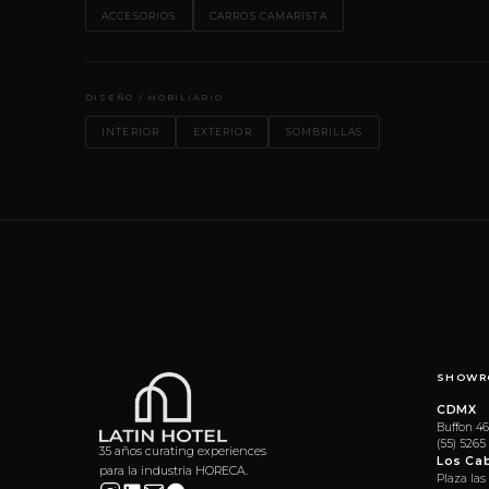
ACCESORIOS
CARROS CAMARISTA
DISEÑO / MOBILIARIO
INTERIOR
EXTERIOR
SOMBRILLAS
SHOWR
CDMX
Buffon 46
(55) 5265
35 años curating experiences
Los Ca
para la industria HORECA.
Plaza las