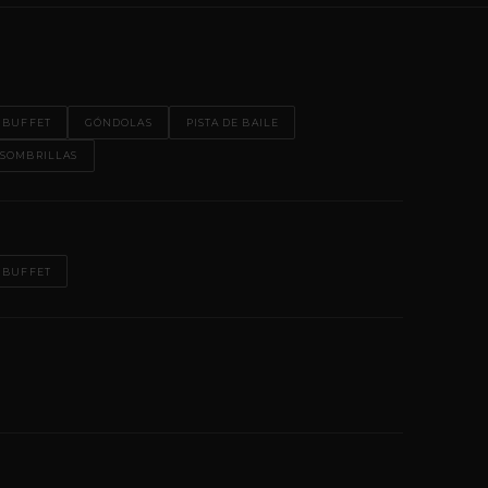
 BUFFET
GÓNDOLAS
PISTA DE BAILE
SOMBRILLAS
 BUFFET