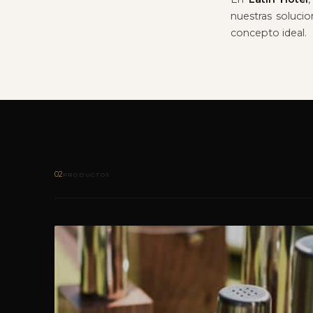
nuestras soluci
concepto ideal.
02
PRODUCTOS