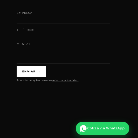
EMPRESA
TELÉFONO
MENSAJE
ENVIAR
→
Al enviar aceptas nuestro
aviso de privacidad
.
Cotiza vía WhatsApp