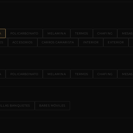
A
POLICARBONATO
MELAMINA
TERMOS
CHAFING
MESAS
ES
ACCESORIOS
CARROS CAMARISTA
INTERIOR
EXTERIOR
A
POLICARBONATO
MELAMINA
TERMOS
CHAFING
MESAS
ILLAS BANQUETES
BARES MÓVILES