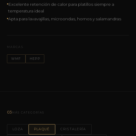
Excelente retención de calor para platillos siempre a
temperatura ideal
Apta para lavavajillas, microondas, hornos y salamandras
MARCAS
WMF
HEPP
03
MÁS CATEGORÍAS
LOZA
PLAQUÉ
CRISTALERÍA