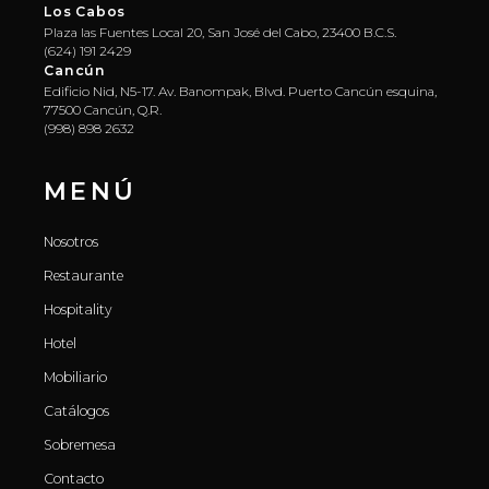
Los Cabos
Plaza las Fuentes Local 20, San José del Cabo, 23400 B.C.S.
(624) 191 2429
Cancún
Edificio Nid, N5-17. Av. Banompak, Blvd. Puerto Cancún esquina,
77500 Cancún, Q.R.
(998) 898 2632
MENÚ
Nosotros
Restaurante
Hospitality
Hotel
Mobiliario
Catálogos
Sobremesa
Contacto