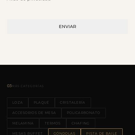
03
MÁS CATEGORÍAS
LOZA
PLAQUÉ
CRISTALERÍA
ACCESORIOS DE MESA
POLICARBONATO
MELAMINA
TERMOS
CHAFING
MESAS BUFFET
GÓNDOLAS
PISTA DE BAILE