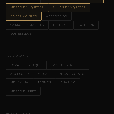
MESAS BANQUETES
SILLAS BANQUETES
BARES MÓVILES
ACCESORIOS
CARROS CAMARISTA
INTERIOR
EXTERIOR
SOMBRILLAS
RESTAURANTE
LOZA
PLAQUÉ
CRISTALERÍA
ACCESORIOS DE MESA
POLICARBONATO
MELAMINA
TERMOS
CHAFING
MESAS BUFFET
HOSPITALIDAD