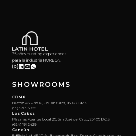
35 años curating experiences
para la industria HORECA.
SHOWROOMS
CDMX
Buffon 46 Piso 10, Col. Anzures, 11590 CDMX
(55) 5265 5000
Los Cabos
Plaza las Fuentes Local 20, San José del Cabo, 23400 B.C.S.
(624) 191 2429
Cancún
Edificio Nid, N5-17. Av. Banompak, Blvd. Puerto Cancún esquina,