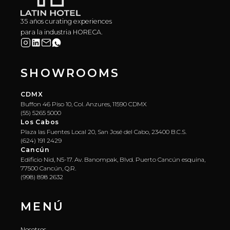
35 años curating experiences
para la industria HORECA.
SHOWROOMS
CDMX
Buffon 46 Piso 10, Col. Anzures, 11590 CDMX
(55) 5265 5000
Los Cabos
Plaza las Fuentes Local 20, San José del Cabo, 23400 B.C.S.
(624) 191 2429
Cancún
Edificio Nid, N5-17. Av. Banompak, Blvd. Puerto Cancún esquina,
77500 Cancún, Q.R.
(998) 898 2632
MENÚ
Nosotros