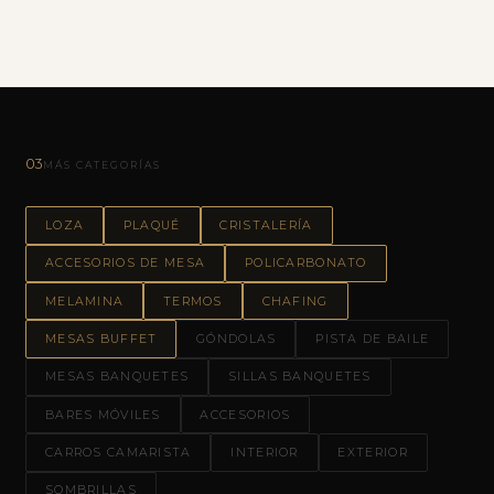
03
MÁS CATEGORÍAS
LOZA
PLAQUÉ
CRISTALERÍA
ACCESORIOS DE MESA
POLICARBONATO
MELAMINA
TERMOS
CHAFING
MESAS BUFFET
GÓNDOLAS
PISTA DE BAILE
MESAS BANQUETES
SILLAS BANQUETES
BARES MÓVILES
ACCESORIOS
CARROS CAMARISTA
INTERIOR
EXTERIOR
SOMBRILLAS