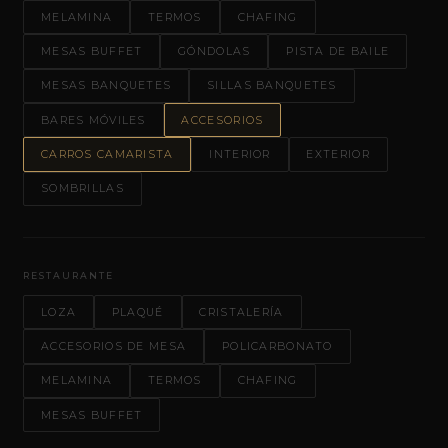
MELAMINA
TERMOS
CHAFING
MESAS BUFFET
GÓNDOLAS
PISTA DE BAILE
MESAS BANQUETES
SILLAS BANQUETES
BARES MÓVILES
ACCESORIOS
CARROS CAMARISTA
INTERIOR
EXTERIOR
SOMBRILLAS
RESTAURANTE
LOZA
PLAQUÉ
CRISTALERÍA
ACCESORIOS DE MESA
POLICARBONATO
MELAMINA
TERMOS
CHAFING
MESAS BUFFET