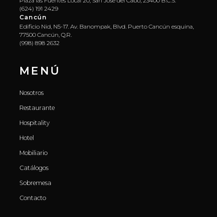
Plaza las Fuentes Local 20, San José del Cabo, 23400 B.C.S.
(624) 191 2429
Cancún
Edificio Nid, N5-17. Av. Banompak, Blvd. Puerto Cancún esquina,
77500 Cancún, Q.R.
(998) 898 2632
MENÚ
Nosotros
Restaurante
Hospitality
Hotel
Mobiliario
Catálogos
Sobremesa
Contacto