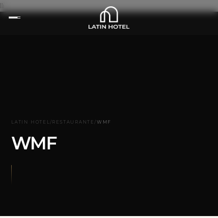
lli
LATIN HOTEL
/
RESTAURANTE
/
WMF
WMF