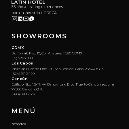
35 años curating experiences
para la industria HORECA.
SHOWROOMS
CDMX
Buffon 46 Piso 10, Col. Anzures, 11590 CDMX
(55) 5265 5000
Los Cabos
Plaza las Fuentes Local 20, San José del Cabo, 23400 B.C.S.
(624) 191 2429
Cancún
Edificio Nid, N5-17. Av. Banompak, Blvd. Puerto Cancún esquina,
77500 Cancún, Q.R.
(998) 898 2632
MENÚ
Nosotros