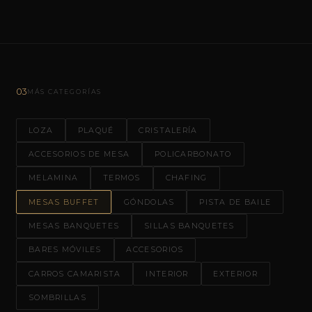
03
MÁS CATEGORÍAS
LOZA
PLAQUÉ
CRISTALERÍA
ACCESORIOS DE MESA
POLICARBONATO
MELAMINA
TERMOS
CHAFING
MESAS BUFFET
GÓNDOLAS
PISTA DE BAILE
MESAS BANQUETES
SILLAS BANQUETES
BARES MÓVILES
ACCESORIOS
CARROS CAMARISTA
INTERIOR
EXTERIOR
SOMBRILLAS