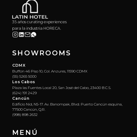
35 años curating experiences
para la industria HORECA.
SHOWROOMS
CDMX
Buffon 46 Piso 10, Col. Anzures, 11590 CDMX
(55) 5265 5000
Los Cabos
Plaza las Fuentes Local 20, San José del Cabo, 23400 B.C.S.
(624) 191 2429
Cancún
Edificio Nid, N5-17. Av. Banompak, Blvd. Puerto Cancún esquina,
77500 Cancún, Q.R.
(998) 898 2632
MENÚ