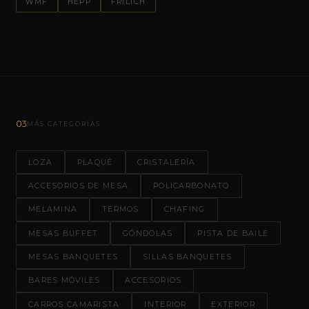
WMF
HEPP
FRILICH
03
MÁS CATEGORÍAS
LOZA
PLAQUÉ
CRISTALERÍA
ACCESORIOS DE MESA
POLICARBONATO
MELAMINA
TERMOS
CHAFING
MESAS BUFFET
GÓNDOLAS
PISTA DE BAILE
MESAS BANQUETES
SILLAS BANQUETES
BARES MÓVILES
ACCESORIOS
CARROS CAMARISTA
INTERIOR
EXTERIOR