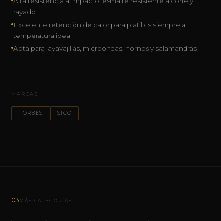
Alta resistencia al impacto, esmalte resistente a corte y
rayado
Excelente retención de calor para platillos siempre a
temperatura ideal
Apta para lavavajillas, microondas, hornos y salamandras
MARCAS
FORBES
SICO
03
MÁS CATEGORÍAS