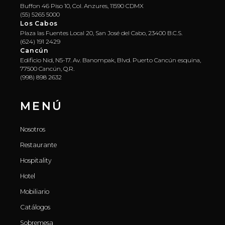
Buffon 46 Piso 10, Col. Anzures, 11590 CDMX
(55) 5265 5000
Los Cabos
Plaza las Fuentes Local 20, San José del Cabo, 23400 B.C.S.
(624) 191 2429
Cancún
Edificio Nid, N5-17. Av. Banompak, Blvd. Puerto Cancún esquina,
77500 Cancún, Q.R.
(998) 898 2632
MENÚ
Nosotros
Restaurante
Hospitality
Hotel
Mobiliario
Catálogos
Sobremesa