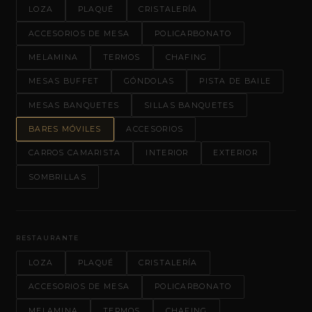
LOZA
PLAQUÉ
CRISTALERÍA
ACCESORIOS DE MESA
POLICARBONATO
MELAMINA
TERMOS
CHAFING
MESAS BUFFET
GÓNDOLAS
PISTA DE BAILE
MESAS BANQUETES
SILLAS BANQUETES
BARES MÓVILES
ACCESORIOS
CARROS CAMARISTA
INTERIOR
EXTERIOR
SOMBRILLAS
RESTAURANTE
LOZA
PLAQUÉ
CRISTALERÍA
ACCESORIOS DE MESA
POLICARBONATO
MELAMINA
TERMOS
CHAFING